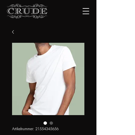
Artikelnummer: 21554345656